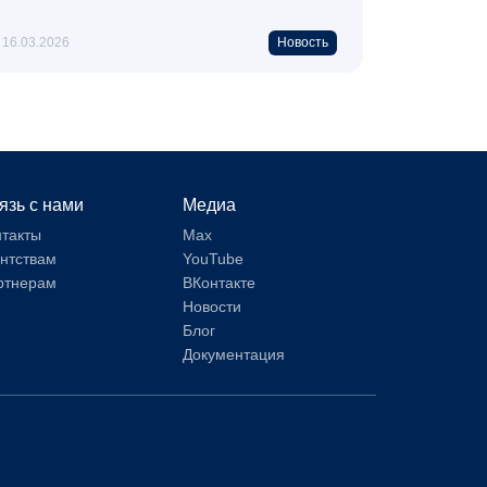
16.03.2026
Новость
язь с нами
Медиа
нтакты
Max
ентствам
YouTube
ртнерам
ВКонтакте
Новости
Блог
Документация