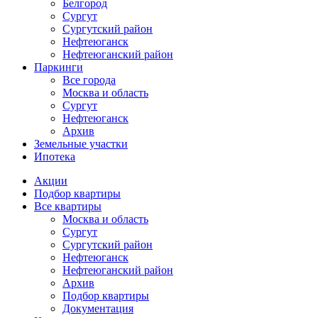
Белгород
Сургут
Сургутский район
Нефтеюганск
Нефтеюганский район
Паркинги
Все города
Москва и область
Сургут
Нефтеюганск
Архив
Земельные участки
Ипотека
Основная
Акции
навигация
Подбор квартиры
mob
Все квартиры
Москва и область
Сургут
Сургутский район
Нефтеюганск
Нефтеюганский район
Архив
Подбор квартиры
Документация