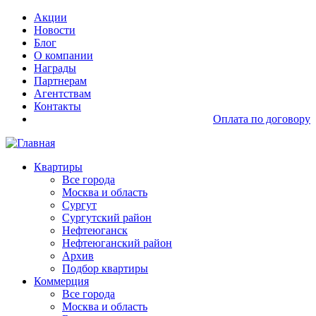
Перейти
Основная
Акции
к
навигация
Новости
основному
доп
Блог
содержанию
О компании
Награды
Партнерам
Агентствам
Контакты
Оплата по договору
Основная
Квартиры
навигация
Все города
Москва и область
Сургут
Сургутский район
Нефтеюганск
Нефтеюганский район
Архив
Подбор квартиры
Коммерция
Все города
Москва и область