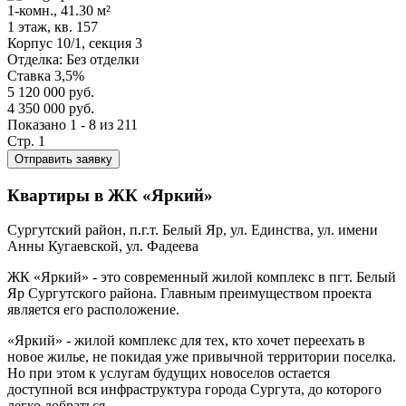
1-комн., 41.30 м²
1 этаж, кв. 157
Корпус 10/1,
секция 3
Отделка:
Без отделки
Ставка 3,5%
5 120 000 руб.
4 350 000 руб.
Показано 1 - 8 из 211
Стр. 1
Следующая
Отправить заявку
Нумерация
страница
страниц
Квартиры в ЖК «Яркий»
Сургутский район, п.г.т. Белый Яр, ул. Единства, ул. имени
Анны Кугаевской, ул. Фадеева
ЖК «Яркий» - это современный жилой комплекс в пгт. Белый
Яр Сургутского района. Главным преимуществом проекта
является его расположение.
«Яркий» - жилой комплекс для тех, кто хочет переехать в
новое жилье, не покидая уже привычной территории поселка.
Но при этом к услугам будущих новоселов остается
доступной вся инфраструктура города Сургута, до которого
легко добраться.