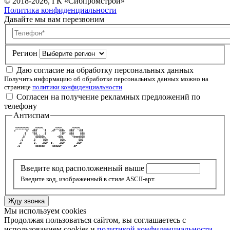
© 2018-2026, ГК «Сибпромстрой»
Политика конфиденциальности
Давайте мы вам перезвоним
Телефон
Регион
Даю согласие на обработку персональных данных
Получить информацию об обработке персональных данных можно на
странице
политики конфиденциальности
Согласен на получение рекламных предложений по
телефону
Антиспам
  ooooooooo   .ooooo.      .oooo.     .ooooo.   
 d"""""""8'  d88'   `8.  .dP""Y88b   888' `Y88. 
       .8'   Y88..  .8'        ]8P'  888    888 
      .8'     `88888b.       <88b.    `Vbood888 
     .8'     .8'  ``88b       `88b.        888' 
    .8'      `8.   .88P  o.   .88P       .88P'  
   .8'        `boood8'   `8bd88P'      .oP'     
Введите код расположенный выше
Введите код, изображенный в стиле ASCII-арт.
Жду звонка
Мы используем cookies
Продолжая пользоваться сайтом, вы соглашаетесь с
использованием cookies и
политикой конфиденциальности.