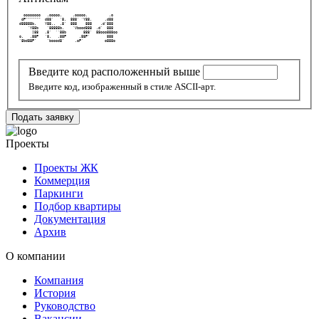
   oooooooo   .ooooo.     .ooooo.          .o   
  dP"""""""  d88'   `8.  888' `Y88.      .d88   
 d88888b.    Y88..  .8'  888    888    .d'888   
     `Y88b    `88888b.    `Vbood888  .d'  888   
       ]88   .8'  ``88b        888'  88ooo888oo 
 o.   .88P   `8.   .88P      .88P'        888   
 `8bd88P'     `boood8'     .oP'          o888o  
Введите код расположенный выше
Введите код, изображенный в стиле ASCII-арт.
Подать заявку
Проекты
Проекты ЖК
Коммерция
Паркинги
Подбор квартиры
Документация
Архив
О компании
Компания
История
Руководство
Вакансии