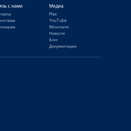
язь с нами
Медиа
нтакты
Max
ентствам
YouTube
ртнерам
ВКонтакте
Новости
Блог
Документация