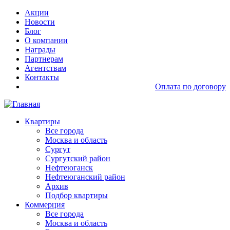
Перейти
Основная
Акции
к
навигация
Новости
основному
доп
Блог
содержанию
О компании
Награды
Партнерам
Агентствам
Контакты
Оплата по договору
Основная
Квартиры
навигация
Все города
Москва и область
Сургут
Сургутский район
Нефтеюганск
Нефтеюганский район
Архив
Подбор квартиры
Коммерция
Все города
Москва и область