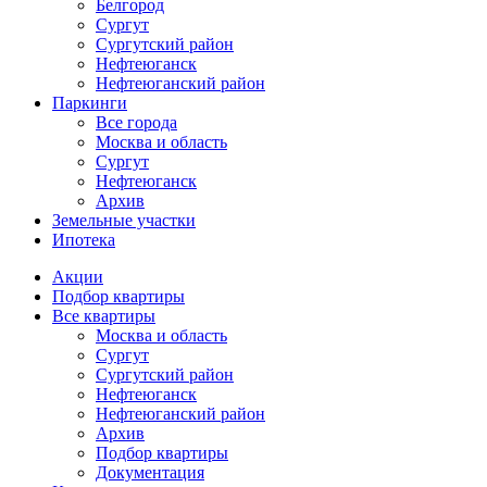
Белгород
Сургут
Сургутский район
Нефтеюганск
Нефтеюганский район
Паркинги
Все города
Москва и область
Сургут
Нефтеюганск
Архив
Земельные участки
Ипотека
Основная
Акции
навигация
Подбор квартиры
mob
Все квартиры
Москва и область
Сургут
Сургутский район
Нефтеюганск
Нефтеюганский район
Архив
Подбор квартиры
Документация