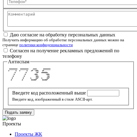
Телефон
Комментарий
Даю согласие на обработку персональных данных
Получить информацию об обработке персональных данных можно на
странице
политики конфиденциальности
Согласен на получение рекламных предложений по
телефону
Антиспам
  ooooooooo   ooooooooo    .oooo.      oooooooo 
 d"""""""8'  d"""""""8'  .dP""Y88b    dP""""""" 
       .8'         .8'         ]8P'  d88888b.   
      .8'         .8'        <88b.       `Y88b  
     .8'         .8'          `88b.        ]88  
    .8'         .8'      o.   .88P   o.   .88P  
   .8'         .8'       `8bd88P'    `8bd88P'   
Введите код расположенный выше
Введите код, изображенный в стиле ASCII-арт.
Подать заявку
Проекты
Проекты ЖК