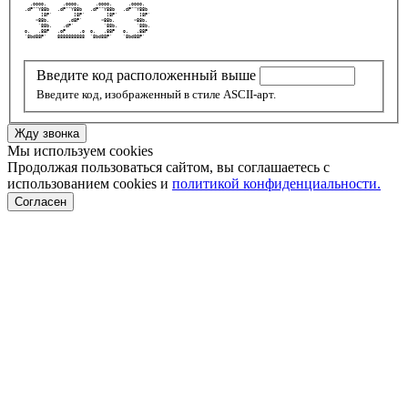
   .oooo.      .oooo.      .oooo.      .oooo.   
 .dP""Y88b   .dP""Y88b   .dP""Y88b   .dP""Y88b  
       ]8P'        ]8P'        ]8P'        ]8P' 
     <88b.       .d8P'       <88b.       <88b.  
      `88b.    .dP'           `88b.       `88b. 
 o.   .88P   .oP     .o  o.   .88P   o.   .88P  
 `8bd88P'    8888888888  `8bd88P'    `8bd88P'   
Введите код расположенный выше
Введите код, изображенный в стиле ASCII-арт.
Жду звонка
Мы используем cookies
Продолжая пользоваться сайтом, вы соглашаетесь с
использованием cookies и
политикой конфиденциальности.
Согласен