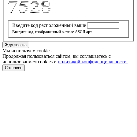
  ooooooooo    oooooooo    .oooo.     .ooooo.   
 d"""""""8'   dP"""""""  .dP""Y88b   d88'   `8. 
       .8'   d88888b.          ]8P'  Y88..  .8' 
      .8'        `Y88b       .d8P'    `88888b.  
     .8'           ]88     .dP'      .8'  ``88b 
    .8'      o.   .88P   .oP     .o  `8.   .88P 
   .8'       `8bd88P'    8888888888   `boood8'  
Введите код расположенный выше
Введите код, изображенный в стиле ASCII-арт.
Жду звонка
Мы используем cookies
Продолжая пользоваться сайтом, вы соглашаетесь с
использованием cookies и
политикой конфиденциальности.
Согласен