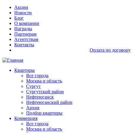
Перейти
Основная
Акции
к
навигация
Новости
основному
доп
Блог
содержанию
О компании
Награды
Партнерам
Агентствам
Контакты
Оплата по договору
Основная
Квартиры
навигация
Все города
Москва и область
Сургут
Сургутский район
Нефтеюганск
Нефтеюганский район
Архив
Подбор квартиры
Коммерция
Все города
Москва и область