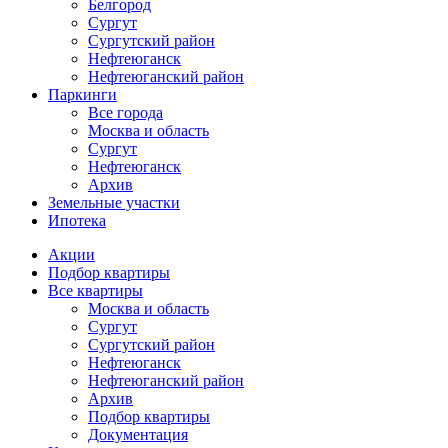
Белгород
Сургут
Сургутский район
Нефтеюганск
Нефтеюганский район
Паркинги
Все города
Москва и область
Сургут
Нефтеюганск
Архив
Земельные участки
Ипотека
Основная
Акции
навигация
Подбор квартиры
mob
Все квартиры
Москва и область
Сургут
Сургутский район
Нефтеюганск
Нефтеюганский район
Архив
Подбор квартиры
Документация