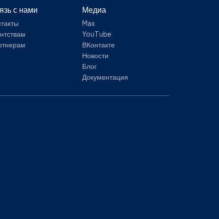
язь с нами
Медиа
нтакты
Max
ентствам
YouTube
ртнерам
ВКонтакте
Новости
Блог
Документация