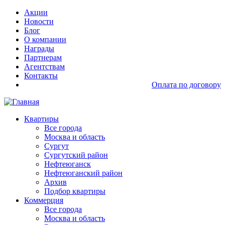
Перейти
Основная
Акции
к
навигация
Новости
основному
доп
Блог
содержанию
О компании
Награды
Партнерам
Агентствам
Контакты
Оплата по договору
Основная
Квартиры
навигация
Все города
Москва и область
Сургут
Сургутский район
Нефтеюганск
Нефтеюганский район
Архив
Подбор квартиры
Коммерция
Все города
Москва и область