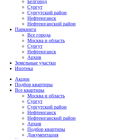
Белгород
Сургут
Сургутский район
Нефтеюганск
Нефтеюганский район
Паркинги
Все города
Москва и область
Сургут
Нефтеюганск
Архив
Земельные участки
Ипотека
Основная
Акции
навигация
Подбор квартиры
mob
Все квартиры
Москва и область
Сургут
Сургутский район
Нефтеюганск
Нефтеюганский район
Архив
Подбор квартиры
Документация