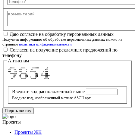
Телефон
Комментарий
Даю согласие на обработку персональных данных
Получить информацию об обработке персональных данных можно на
странице
политики конфиденциальности
Согласен на получение рекламных предложений по
телефону
Антиспам
  .ooooo.     .ooooo.      oooooooo        .o   
 888' `Y88.  d88'   `8.   dP"""""""      .d88   
 888    888  Y88..  .8'  d88888b.      .d'888   
  `Vbood888   `88888b.       `Y88b   .d'  888   
       888'  .8'  ``88b        ]88   88ooo888oo 
     .88P'   `8.   .88P  o.   .88P        888   
   .oP'       `boood8'   `8bd88P'        o888o  
Введите код расположенный выше
Введите код, изображенный в стиле ASCII-арт.
Подать заявку
Проекты
Проекты ЖК