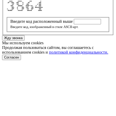
   .oooo.     .ooooo.        .ooo          .o   
 .dP""Y88b   d88'   `8.    .88'          .d88   
       ]8P'  Y88..  .8'   d88'         .d'888   
     <88b.    `88888b.   d888P"Ybo.  .d'  888   
      `88b.  .8'  ``88b  Y88[   ]88  88ooo888oo 
 o.   .88P   `8.   .88P  `Y88   88P       888   
 `8bd88P'     `boood8'    `88bod8'       o888o  
Введите код расположенный выше
Введите код, изображенный в стиле ASCII-арт.
Жду звонка
Мы используем cookies
Продолжая пользоваться сайтом, вы соглашаетесь с
использованием cookies и
политикой конфиденциальности.
Согласен