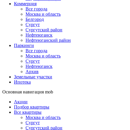
Коммерция
Все города
Москва и область
Белгород
Сургут
Сургутский район
Нефтеюганск
Нефтеюганский район
Паркинги
Все города
Москва и область
Сургут
Нефтеюганск
Архив
Земельные участки
Ипотека
Основная навигация mob
Акции
Подбор квартиры
Все квартиры
Москва и область
Сургут
Сургутский район