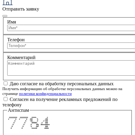
Отправить заявку
Имя
Телефон
Комментарий
Даю согласие на обработку персональных данных
Получить информацию об обработке персональных данных можно на
странице
политики конфиденциальности
Согласен на получение рекламных предложений по
телефону
Антиспам
  ooooooooo   ooooooooo   .ooooo.          .o   
 d"""""""8'  d"""""""8'  d88'   `8.      .d88   
       .8'         .8'   Y88..  .8'    .d'888   
      .8'         .8'     `88888b.   .d'  888   
     .8'         .8'     .8'  ``88b  88ooo888oo 
    .8'         .8'      `8.   .88P       888   
   .8'         .8'        `boood8'       o888o  