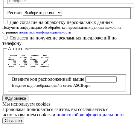
Регион
Даю согласие на обработку персональных данных
Получить информацию об обработке персональных данных можно на
странице
политики конфиденциальности
Согласен на получение рекламных предложений по
телефону
Антиспам
   oooooooo    .oooo.      oooooooo    .oooo.   
  dP"""""""  .dP""Y88b    dP"""""""  .dP""Y88b  
 d88888b.          ]8P'  d88888b.          ]8P' 
     `Y88b       <88b.       `Y88b       .d8P'  
       ]88        `88b.        ]88     .dP'     
 o.   .88P   o.   .88P   o.   .88P   .oP     .o 
 `8bd88P'    `8bd88P'    `8bd88P'    8888888888 
Введите код расположенный выше
Введите код, изображенный в стиле ASCII-арт.
Жду звонка
Мы используем cookies
Продолжая пользоваться сайтом, вы соглашаетесь с
использованием cookies и
политикой конфиденциальности.
Согласен