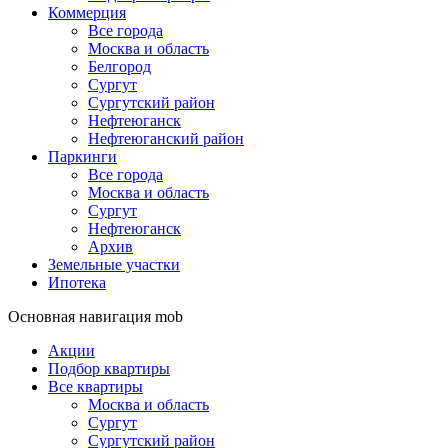
Коммерция
Все города
Москва и область
Белгород
Сургут
Сургутский район
Нефтеюганск
Нефтеюганский район
Паркинги
Все города
Москва и область
Сургут
Нефтеюганск
Архив
Земельные участки
Ипотека
Основная навигация mob
Акции
Подбор квартиры
Все квартиры
Москва и область
Сургут
Сургутский район