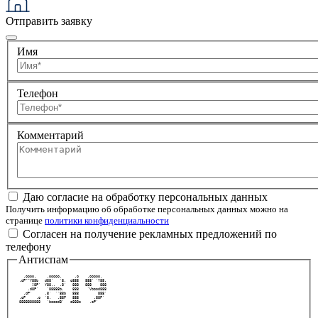
Отправить заявку
Имя
Телефон
Комментарий
Даю согласие на обработку персональных данных
Получить информацию об обработке персональных данных можно на
странице
политики конфиденциальности
Согласен на получение рекламных предложений по
телефону
Антиспам
   .oooo.     .ooooo.      .o    .ooooo.   
 .dP""Y88b   d88'   `8.  o888   888' `Y88. 
       ]8P'  Y88..  .8'   888   888    888 
     .d8P'    `88888b.    888    `Vbood888 
   .dP'      .8'  ``88b   888         888' 
 .oP     .o  `8.   .88P   888       .88P'  
 8888888888   `boood8'   o888o    .oP'     