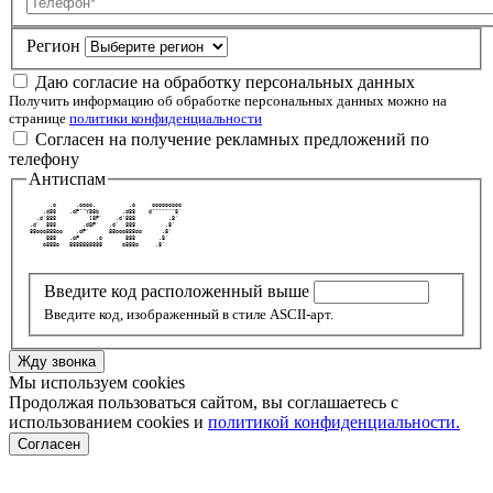
Регион
Даю согласие на обработку персональных данных
Получить информацию об обработке персональных данных можно на
странице
политики конфиденциальности
Согласен на получение рекламных предложений по
телефону
Антиспам
       .o      .oooo.          .o     ooooooooo 
     .d88    .dP""Y88b       .d88    d"""""""8' 
   .d'888          ]8P'    .d'888          .8'  
 .d'  888        .d8P'   .d'  888         .8'   
 88ooo888oo    .dP'      88ooo888oo      .8'    
      888    .oP     .o       888       .8'     
     o888o   8888888888      o888o     .8'      
Введите код расположенный выше
Введите код, изображенный в стиле ASCII-арт.
Жду звонка
Мы используем cookies
Продолжая пользоваться сайтом, вы соглашаетесь с
использованием cookies и
политикой конфиденциальности.
Согласен