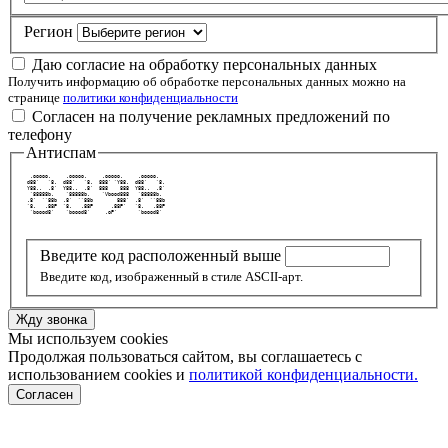
Регион
Даю согласие на обработку персональных данных
Получить информацию об обработке персональных данных можно на
странице
политики конфиденциальности
Согласен на получение рекламных предложений по
телефону
Антиспам
  .ooooo.     .ooooo.     .ooooo.     .ooooo.   
 d88'   `8.  d88'   `8.  888' `Y88.  d88'   `8. 
 Y88..  .8'  Y88..  .8'  888    888  Y88..  .8' 
  `88888b.    `88888b.    `Vbood888   `88888b.  
 .8'  ``88b  .8'  ``88b        888'  .8'  ``88b 
 `8.   .88P  `8.   .88P      .88P'   `8.   .88P 
  `boood8'    `boood8'     .oP'       `boood8'  
Введите код расположенный выше
Введите код, изображенный в стиле ASCII-арт.
Жду звонка
Мы используем cookies
Продолжая пользоваться сайтом, вы соглашаетесь с
использованием cookies и
политикой конфиденциальности.
Согласен