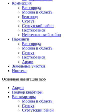
Коммерция
Все города
Москва и область
Белгород
Сургут
Сургутский район
Нефтеюганск
Нефтеюганский район
Паркинги
Все города
Москва и область
Сургут
Нефтеюганск
Архив
Земельные участки
Ипотека
Основная навигация mob
Акции
Подбор квартиры
Все квартиры
Москва и область
Сургут
Сургутский район