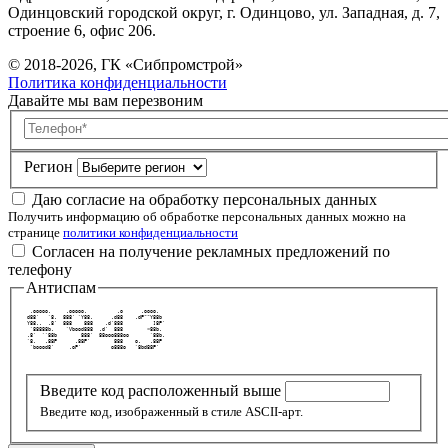
Одинцовский городской округ, г. Одинцово, ул. Западная, д. 7,
строение 6, офис 206.
© 2018-2026, ГК «Сибпромстрой»
Политика конфиденциальности
Давайте мы вам перезвоним
Телефон
Регион
Даю согласие на обработку персональных данных
Получить информацию об обработке персональных данных можно на
странице
политики конфиденциальности
Согласен на получение рекламных предложений по
телефону
Антиспам
  .ooooo.     .ooooo.          .o      .oooo.   
 d88'   `8.  888' `Y88.      .d88    .dP""Y88b  
 Y88..  .8'  888    888    .d'888          ]8P' 
  `88888b.    `Vbood888  .d'  888        <88b.  
 .8'  ``88b        888'  88ooo888oo       `88b. 
 `8.   .88P      .88P'        888    o.   .88P  
  `boood8'     .oP'          o888o   `8bd88P'   
Введите код расположенный выше
Введите код, изображенный в стиле ASCII-арт.