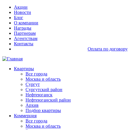
Перейти
Основная
Акции
к
навигация
Новости
основному
доп
Блог
содержанию
О компании
Награды
Партнерам
Агентствам
Контакты
Оплата по договору
Основная
Квартиры
навигация
Все города
Москва и область
Сургут
Сургутский район
Нефтеюганск
Нефтеюганский район
Архив
Подбор квартиры
Коммерция
Все города
Москва и область