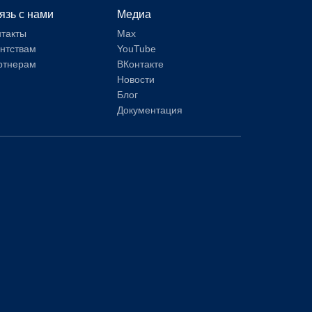
язь с нами
Медиа
нтакты
Max
ентствам
YouTube
ртнерам
ВКонтакте
Новости
Блог
Документация