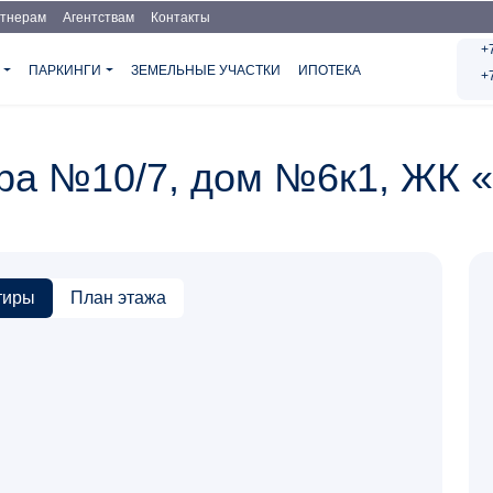
тнерам
Агентствам
Контакты
+
Я
ПАРКИНГИ
ЗЕМЕЛЬНЫЕ УЧАСТКИ
ИПОТЕКА
+
ира №10/7, дом №6к1, ЖК 
тиры
План этажа