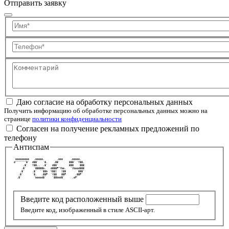
Отправить заявку
Имя
Телефон
Комментарий
Даю согласие на обработку персональных данных
Получить информацию об обработке персональных данных можно на
странице
политики конфиденциальности
Согласен на получение рекламных предложений по
телефону
Антиспам
  ooooooooo   .ooooo.        .ooo     .ooooo.   
 d"""""""8'  d88'   `8.    .88'      888' `Y88. 
       .8'   Y88..  .8'   d88'       888    888 
      .8'     `88888b.   d888P"Ybo.   `Vbood888 
     .8'     .8'  ``88b  Y88[   ]88        888' 
    .8'      `8.   .88P  `Y88   88P      .88P'  
   .8'        `boood8'    `88bod8'     .oP'     
Введите код расположенный выше
Введите код, изображенный в стиле ASCII-арт.