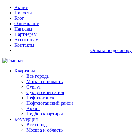
Перейти
Основная
Акции
к
навигация
Новости
основному
доп
Блог
содержанию
О компании
Награды
Партнерам
Агентствам
Контакты
Оплата по договору
Основная
Квартиры
навигация
Все города
Москва и область
Сургут
Сургутский район
Нефтеюганск
Нефтеюганский район
Архив
Подбор квартиры
Коммерция
Все города
Москва и область