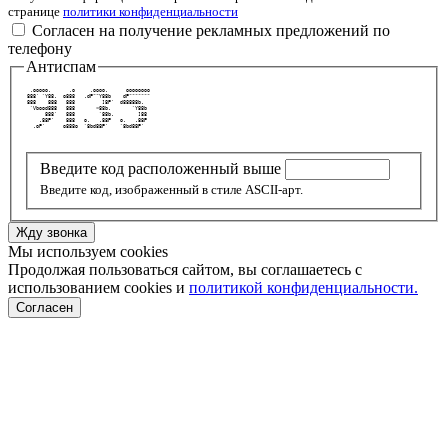
странице
политики конфиденциальности
Согласен на получение рекламных предложений по
телефону
Антиспам
  .ooooo.      .o     .oooo.      oooooooo 
 888' `Y88.  o888   .dP""Y88b    dP""""""" 
 888    888   888         ]8P'  d88888b.   
  `Vbood888   888       <88b.       `Y88b  
       888'   888        `88b.        ]88  
     .88P'    888   o.   .88P   o.   .88P  
   .oP'      o888o  `8bd88P'    `8bd88P'   
Введите код расположенный выше
Введите код, изображенный в стиле ASCII-арт.
Жду звонка
Мы используем cookies
Продолжая пользоваться сайтом, вы соглашаетесь с
использованием cookies и
политикой конфиденциальности.
Согласен