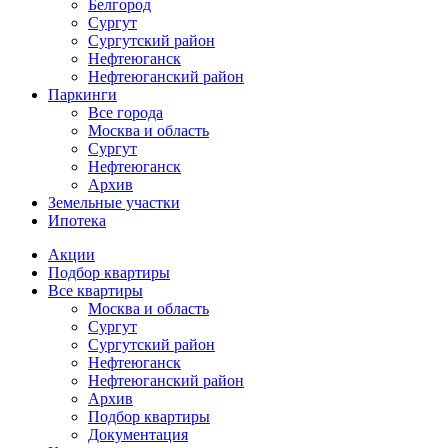
Белгород
Сургут
Сургутский район
Нефтеюганск
Нефтеюганский район
Паркинги
Все города
Москва и область
Сургут
Нефтеюганск
Архив
Земельные участки
Ипотека
Основная
Акции
навигация
Подбор квартиры
mob
Все квартиры
Москва и область
Сургут
Сургутский район
Нефтеюганск
Нефтеюганский район
Архив
Подбор квартиры
Документация