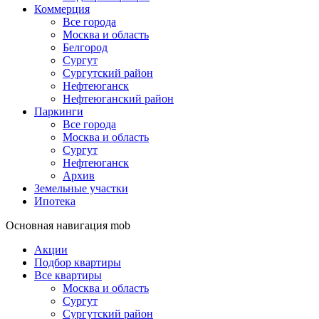
Коммерция
Все города
Москва и область
Белгород
Сургут
Сургутский район
Нефтеюганск
Нефтеюганский район
Паркинги
Все города
Москва и область
Сургут
Нефтеюганск
Архив
Земельные участки
Ипотека
Основная навигация mob
Акции
Подбор квартиры
Все квартиры
Москва и область
Сургут
Сургутский район