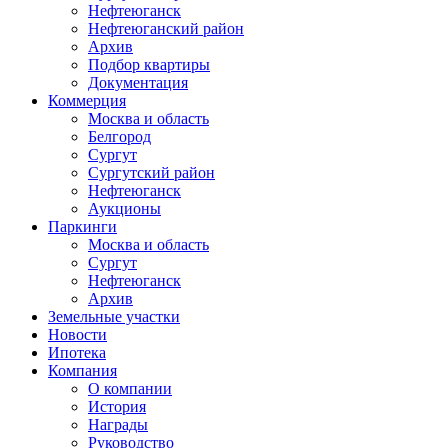
Нефтеюганск
Нефтеюганский район
Архив
Подбор квартиры
Документация
Коммерция
Москва и область
Белгород
Сургут
Сургутский район
Нефтеюганск
Аукционы
Паркинги
Москва и область
Сургут
Нефтеюганск
Архив
Земельные участки
Новости
Ипотека
Компания
О компании
История
Награды
Руководство