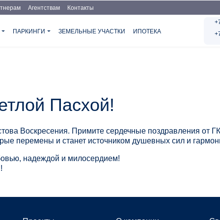
тнерам
Агентствам
Контакты
+
Я
ПАРКИНГИ
ЗЕМЕЛЬНЫЕ УЧАСТКИ
ИПОТЕКА
+
етлой Пасхой!
стова Воскресения. Примите сердечные поздравления от ГК
брые перемены и станет источником душевных сил и гармон
бовью, надеждой и милосердием!
!