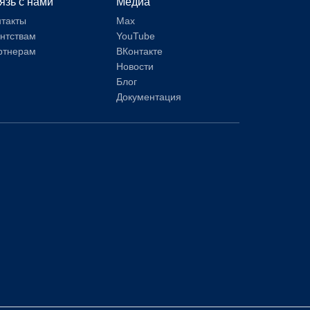
язь с нами
Медиа
нтакты
Max
ентствам
YouTube
ртнерам
ВКонтакте
Новости
Блог
Документация