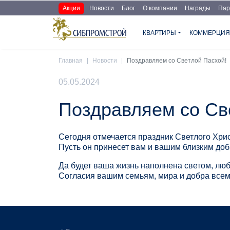
Перейти к основному содержанию
Основная навигация доп
Акции
Новости
Блог
О компании
Награды
Пар
Основная навигация
КВАРТИРЫ
КОММЕРЦИ
Главная
Новости
Поздравляем со Светлой Пасхой!
05.05.2024
Поздравляем со Св
Сегодня отмечается праздник Светлого Хри
Пусть он принесет вам и вашим близким до
Да будет ваша жизнь наполнена светом, лю
Согласия вашим семьям, мира и добра всем