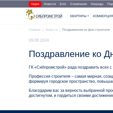
Перейти к основному содержанию
Основная навигация доп
Акции
Новости
Блог
О компании
Награды
Пар
Основная навигация
КВАРТИРЫ
КОММЕРЦИ
Главная
Новости
Поздравление ко Дню строителя
09.08.2024
Поздравление ко Д
ГК «Сибпромстрой» рада поздравить всех с
Профессия строителя – самая мирная, созид
формируя городское пространство, повышая
Благодарим вас за верность выбранной про
достигнутом, и гордиться своими достижени