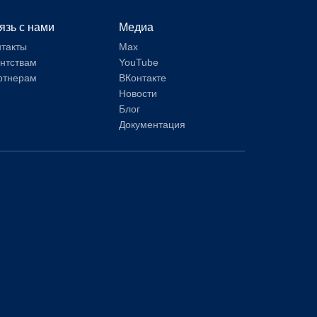
язь с нами
Медиа
нтакты
Max
ентствам
YouTube
ртнерам
ВКонтакте
Новости
Блог
Документация