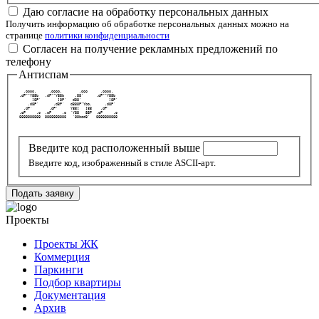
Даю согласие на обработку персональных данных
Получить информацию об обработке персональных данных можно на
странице
политики конфиденциальности
Согласен на получение рекламных предложений по
телефону
Антиспам
   .oooo.      .oooo.        .ooo      .oooo.   
 .dP""Y88b   .dP""Y88b     .88'      .dP""Y88b  
       ]8P'        ]8P'   d88'             ]8P' 
     .d8P'       .d8P'   d888P"Ybo.      .d8P'  
   .dP'        .dP'      Y88[   ]88    .dP'     
 .oP     .o  .oP     .o  `Y88   88P  .oP     .o 
 8888888888  8888888888   `88bod8'   8888888888 
Введите код расположенный выше
Введите код, изображенный в стиле ASCII-арт.
Подать заявку
Проекты
Проекты ЖК
Коммерция
Паркинги
Подбор квартиры
Документация
Архив