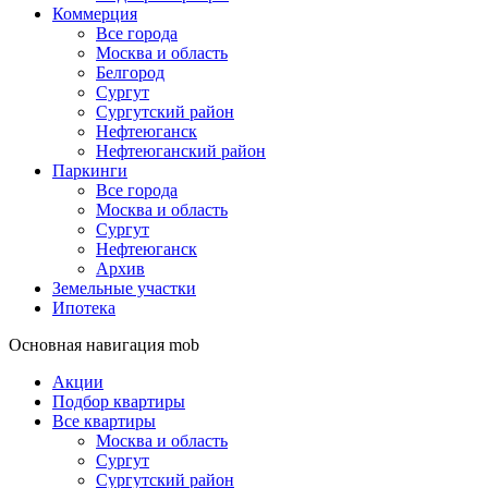
Коммерция
Все города
Москва и область
Белгород
Сургут
Сургутский район
Нефтеюганск
Нефтеюганский район
Паркинги
Все города
Москва и область
Сургут
Нефтеюганск
Архив
Земельные участки
Ипотека
Основная навигация mob
Акции
Подбор квартиры
Все квартиры
Москва и область
Сургут
Сургутский район