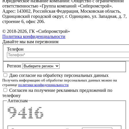
Юридическое название компании: Общество с ограниченной
ответственностью «Группа компаний «Сибпромстрой».
Адрес: 143002, Российская Федерация, Московская область,
Одинцовский городской округ, г. Одинцово, ул. Западная, д. 7,
строение 6, офис 206.
© 2018-2026, ГК «Сибпромстрой»
Политика конфиденциальности
Давайте мы вам перезвоним
Телефон
Регион
Даю согласие на обработку персональных данных
Получить информацию об обработке персональных данных можно на
странице
политики конфиденциальности
Согласен на получение рекламных предложений по
телефону
Антиспам
  .ooooo.          .o      .o       .ooo   
 888' `Y88.      .d88    o888     .88'     
 888    888    .d'888     888    d88'      
  `Vbood888  .d'  888     888   d888P"Ybo. 
       888'  88ooo888oo   888   Y88[   ]88 
     .88P'        888     888   `Y88   88P 
   .oP'          o888o   o888o   `88bod8'  