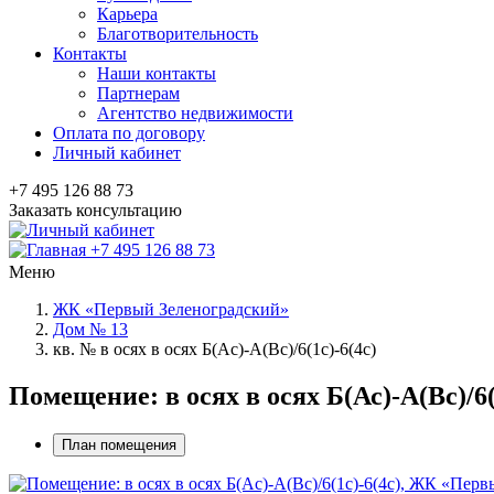
Карьера
Благотворительность
Контакты
Наши контакты
Партнерам
Агентство недвижимости
Оплата по договору
Личный кабинет
+7 495 126 88 73
Заказать консультацию
+7 495 126 88 73
Меню
ЖК «Первый Зеленоградский»
Дом № 13
кв. № в осях в осях Б(Ас)-А(Вс)/6(1с)-6(4с)
Помещение: в осях в осях Б(Ас)-А(Вс)/
План помещения