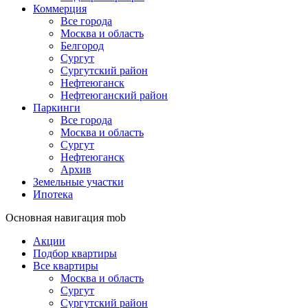
Коммерция
Все города
Москва и область
Белгород
Сургут
Сургутский район
Нефтеюганск
Нефтеюганский район
Паркинги
Все города
Москва и область
Сургут
Нефтеюганск
Архив
Земельные участки
Ипотека
Основная навигация mob
Акции
Подбор квартиры
Все квартиры
Москва и область
Сургут
Сургутский район