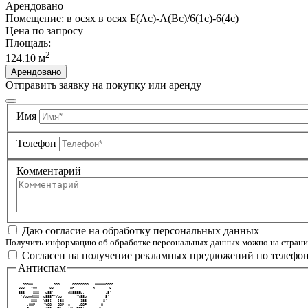
Арендовано
Помещение: в осях в осях Б(Ас)-А(Вс)/6(1с)-6(4с)
Цена по запросу
Площадь:
2
124.10 м
Арендовано
Отправить заявку на покупку или аренду
Имя
Телефон
Комментарий
Даю согласие на обработку персональных данных
Получить информацию об обработке персональных данных можно на стран
Согласен на получение рекламных предложений по телефо
Антиспам
  .ooooo.        .ooo      oooooooo   ooooooooo 
 888' `Y88.    .88'       dP"""""""  d"""""""8' 
 888    888   d88'       d88888b.          .8'  
  `Vbood888  d888P"Ybo.      `Y88b        .8'   
       888'  Y88[   ]88        ]88       .8'    
     .88P'   `Y88   88P  o.   .88P      .8'     