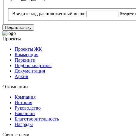
   .oP'       `88bod8'   `8bd88P'      .8'      
Введите код расположенный выше
Введите к
Подать заявку
Проекты
Проекты ЖК
Коммерция
Паркинги
Подбор квартиры
Документация
Архив
О компании
Компания
История
Руководство
Вакансии
Благотворительность
Награды
Связь с нами