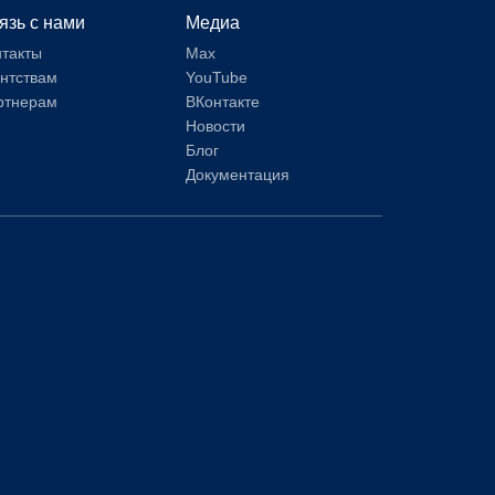
язь с нами
Медиа
нтакты
Max
ентствам
YouTube
ртнерам
ВКонтакте
Новости
Блог
Документация