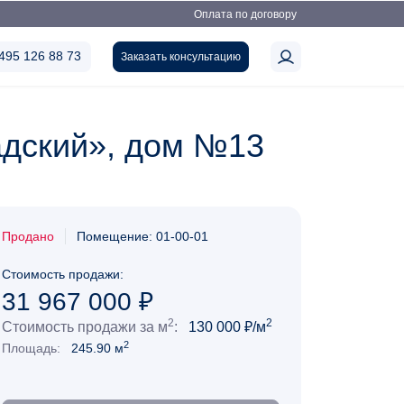
Оплата по договору
495 126 88 73
Заказать консультацию
адский», дом №13
Продано
Помещение: 01-00-01
Стоимость продажи:
31 967 000
₽
2
2
Стоимость продажи за м
:
130 000 ₽/м
2
Площадь:
245.90 м