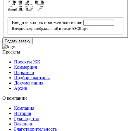
 .dP""Y88b   o888     .88'      888' `Y88. 
       ]8P'   888    d88'       888    888 
     .d8P'    888   d888P"Ybo.   `Vbood888 
   .dP'       888   Y88[   ]88        888' 
 .oP     .o   888   `Y88   88P      .88P'  
 8888888888  o888o   `88bod8'     .oP'     
Введите код расположенный выше
Введите код, изображенный в стиле ASCII-арт.
Подать заявку
Проекты
Проекты ЖК
Коммерция
Паркинги
Подбор квартиры
Документация
Архив
О компании
Компания
История
Руководство
Вакансии
Благотворительность