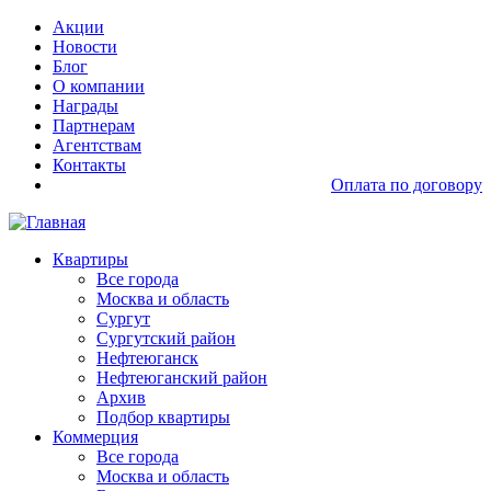
Перейти
Основная
Акции
к
навигация
Новости
основному
доп
Блог
содержанию
О компании
Награды
Партнерам
Агентствам
Контакты
Оплата по договору
Основная
Квартиры
навигация
Все города
Москва и область
Сургут
Сургутский район
Нефтеюганск
Нефтеюганский район
Архив
Подбор квартиры
Коммерция
Все города
Москва и область