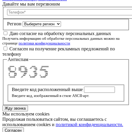
Давайте мы вам перезвоним
Телефон
Регион
Даю согласие на обработку персональных данных
Получить информацию об обработке персональных данных можно на
странице
политики конфиденциальности
Согласен на получение рекламных предложений по
телефону
Антиспам
  .ooooo.     .ooooo.      .oooo.      oooooooo 
 d88'   `8.  888' `Y88.  .dP""Y88b    dP""""""" 
 Y88..  .8'  888    888        ]8P'  d88888b.   
  `88888b.    `Vbood888      <88b.       `Y88b  
 .8'  ``88b        888'       `88b.        ]88  
 `8.   .88P      .88P'   o.   .88P   o.   .88P  
  `boood8'     .oP'      `8bd88P'    `8bd88P'   
Введите код расположенный выше
Введите код, изображенный в стиле ASCII-арт.
Жду звонка
Мы используем cookies
Продолжая пользоваться сайтом, вы соглашаетесь с
использованием cookies и
политикой конфиденциальности.
Согласен