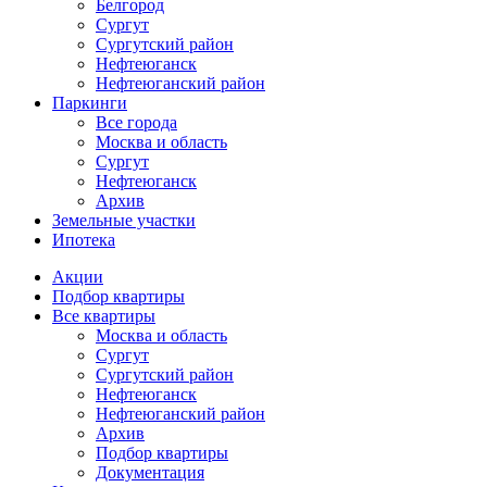
Белгород
Сургут
Сургутский район
Нефтеюганск
Нефтеюганский район
Паркинги
Все города
Москва и область
Сургут
Нефтеюганск
Архив
Земельные участки
Ипотека
Основная
Акции
навигация
Подбор квартиры
mob
Все квартиры
Москва и область
Сургут
Сургутский район
Нефтеюганск
Нефтеюганский район
Архив
Подбор квартиры
Документация