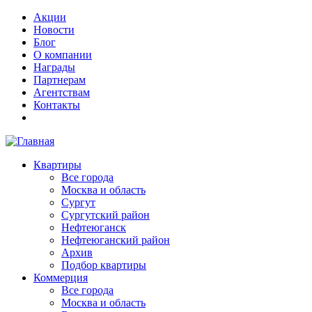
Перейти
Основная
Акции
к
навигация
Новости
основному
доп
Блог
содержанию
О компании
Награды
Партнерам
Агентствам
Контакты
Основная
Квартиры
навигация
Все города
Москва и область
Сургут
Сургутский район
Нефтеюганск
Нефтеюганский район
Архив
Подбор квартиры
Коммерция
Все города
Москва и область