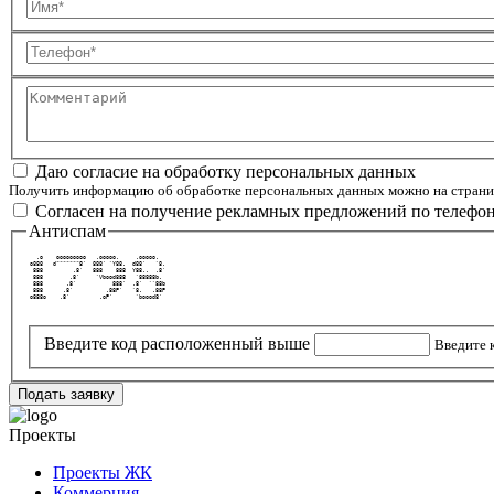
Имя
Телефон
Комментарий
Даю согласие на обработку персональных данных
Получить информацию об обработке персональных данных можно на стран
Согласен на получение рекламных предложений по телефо
Антиспам
   .o    ooooooooo   .ooooo.     .ooooo.   
 o888   d"""""""8'  888' `Y88.  d88'   `8. 
  888         .8'   888    888  Y88..  .8' 
  888        .8'     `Vbood888   `88888b.  
  888       .8'           888'  .8'  ``88b 
  888      .8'          .88P'   `8.   .88P 
 o888o    .8'         .oP'       `boood8'  
Введите код расположенный выше
Введите к
Подать заявку
Проекты
Проекты ЖК
Коммерция