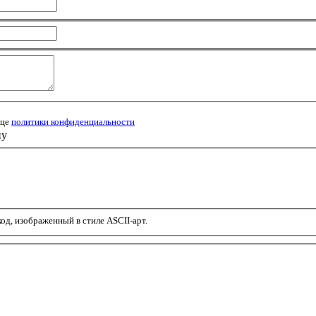
ице
политики конфиденциальности
ну
од, изображенный в стиле ASCII-арт.