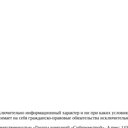
сключительно информационный характер и ни при каких условия
имает на себя гражданско-правовые обязательства исключительно
ветственностью «Группа компаний «Сибпромстрой». Адрес: 143