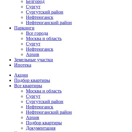
Белгород
Сургут
Сургутский район
Нефтеюганск
Нефтеюганский район
Паркинги
Все города
Москва и область
Сургут
Нефтеюганск
Архив
Земельные участки
Ипотека
Основная
Акции
навигация
Подбор квартиры
mob
Все квартиры
Москва и область
Сургут
Сургутский район
Нефтеюганск
Нефтеюганский район
Архив
Подбор квартиры
Документация