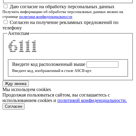
Даю согласие на обработку персональных данных
Получить информацию об обработке персональных данных можно на
странице
политики конфиденциальности
Согласен на получение рекламных предложений по
телефону
Антиспам
     .ooo      .o     .o     .o  
   .88'      o888   o888   o888  
  d88'        888    888    888  
 d888P"Ybo.   888    888    888  
 Y88[   ]88   888    888    888  
 `Y88   88P   888    888    888  
  `88bod8'   o888o  o888o  o888o 
Введите код расположенный выше
Введите код, изображенный в стиле ASCII-арт.
Жду звонка
Мы используем cookies
Продолжая пользоваться сайтом, вы соглашаетесь с
использованием cookies и
политикой конфиденциальности.
Согласен