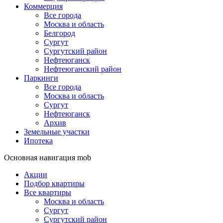
Коммерция
Все города
Москва и область
Белгород
Сургут
Сургутский район
Нефтеюганск
Нефтеюганский район
Паркинги
Все города
Москва и область
Сургут
Нефтеюганск
Архив
Земельные участки
Ипотека
Основная навигация mob
Акции
Подбор квартиры
Все квартиры
Москва и область
Сургут
Сургутский район