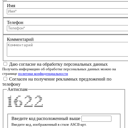
Имя
Телефон
Комментарий
Даю согласие на обработку персональных данных
Получить информацию об обработке персональных данных можно на
странице
политики конфиденциальности
Согласен на получение рекламных предложений по
телефону
Антиспам
   .o       .ooo      .oooo.      .oooo.   
 o888     .88'      .dP""Y88b   .dP""Y88b  
  888    d88'             ]8P'        ]8P' 
  888   d888P"Ybo.      .d8P'       .d8P'  
  888   Y88[   ]88    .dP'        .dP'     
  888   `Y88   88P  .oP     .o  .oP     .o 
 o888o   `88bod8'   8888888888  8888888888 
Введите код расположенный выше
Введите код, изображенный в стиле ASCII-арт.