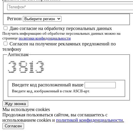
Телефон
Регион
Даю согласие на обработку персональных данных
Получить информацию об обработке персональных данных можно на
странице
политики конфиденциальности
Согласен на получение рекламных предложений по
телефону
Антиспам
   .oooo.     .ooooo.      .o     .oooo.   
 .dP""Y88b   d88'   `8.  o888   .dP""Y88b  
       ]8P'  Y88..  .8'   888         ]8P' 
     <88b.    `88888b.    888       <88b.  
      `88b.  .8'  ``88b   888        `88b. 
 o.   .88P   `8.   .88P   888   o.   .88P  
 `8bd88P'     `boood8'   o888o  `8bd88P'   
Введите код расположенный выше
Введите код, изображенный в стиле ASCII-арт.
Жду звонка
Мы используем cookies
Продолжая пользоваться сайтом, вы соглашаетесь с
использованием cookies и
политикой конфиденциальности.
Согласен