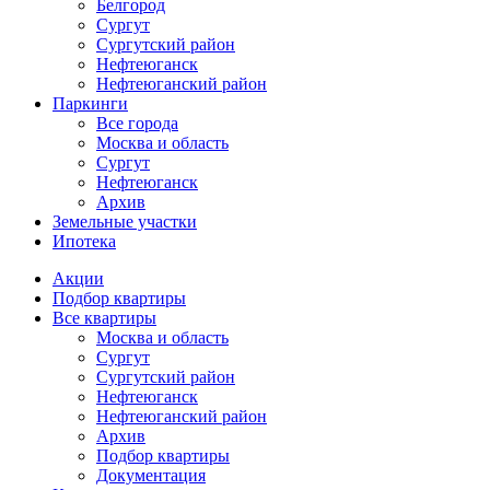
Белгород
Сургут
Сургутский район
Нефтеюганск
Нефтеюганский район
Паркинги
Все города
Москва и область
Сургут
Нефтеюганск
Архив
Земельные участки
Ипотека
Основная
Акции
навигация
Подбор квартиры
mob
Все квартиры
Москва и область
Сургут
Сургутский район
Нефтеюганск
Нефтеюганский район
Архив
Подбор квартиры
Документация