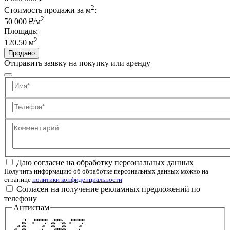
2
Стоимость продажи за м
:
2
50 000 ₽/м
Площадь:
2
120.50 м
Продано
Отправить заявку на покупку или аренду
Имя
Телефон
Комментарий
Даю согласие на обработку персональных данных
Получить информацию об обработке персональных данных можно на
странице
политики конфиденциальности
Согласен на получение рекламных предложений по
телефону
Антиспам
       .o     ooooooooo   .ooooo.     ooooooooo 
     .d88    d"""""""8'  888' `Y88.  d"""""""8' 
   .d'888          .8'   888    888        .8'  
 .d'  888         .8'     `Vbood888       .8'   