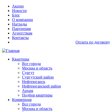
Перейти
Основная
Акции
к
навигация
Новости
основному
доп
Блог
содержанию
О компании
Награды
Партнерам
Агентствам
Контакты
Оплата по договору
Основная
Квартиры
навигация
Все города
Москва и область
Сургут
Сургутский район
Нефтеюганск
Нефтеюганский район
Архив
Подбор квартиры
Коммерция
Все города
Москва и область