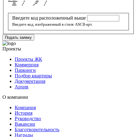
 88ooo888oo      .8'           888'      .8'    
      888       .8'          .88P'      .8'     
     o888o     .8'         .oP'        .8'      
Введите код расположенный выше
Введите код, изображенный в стиле ASCII-арт.
Подать заявку
Проекты
Проекты ЖК
Коммерция
Паркинги
Подбор квартиры
Документация
Архив
О компании
Компания
История
Руководство
Вакансии
Благотворительность
Награды