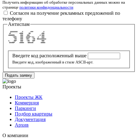
Получить информацию об обработке персональных данных можно на
странице
политики конфиденциальности
Согласен на получение рекламных предложений по
телефону
Антиспам
   oooooooo    .o       .ooo          .o   
  dP"""""""  o888     .88'          .d88   
 d88888b.     888    d88'         .d'888   
     `Y88b    888   d888P"Ybo.  .d'  888   
       ]88    888   Y88[   ]88  88ooo888oo 
 o.   .88P    888   `Y88   88P       888   
 `8bd88P'    o888o   `88bod8'       o888o  
Введите код расположенный выше
Введите код, изображенный в стиле ASCII-арт.
Подать заявку
Проекты
Проекты ЖК
Коммерция
Паркинги
Подбор квартиры
Документация
Архив
О компании