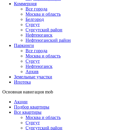
Коммерция
Все города
Москва и область
Белгород
Сургут
Сургутский район
Нефтеюганск
Нефтеюганский район
Паркинги
Все города
Москва и область
Сургут
Нефтеюганск
Архив
Земельные участки
Ипотека
Основная навигация mob
Акции
Подбор квартиры
Все квартиры
Москва и область
Сургут
Сургутский район