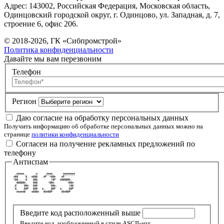
Адрес: 143002, Российская Федерация, Московская область,
Одинцовский городской округ, г. Одинцово, ул. Западная, д. 7,
строение 6, офис 206.
© 2018-2026, ГК «Сибпромстрой»
Политика конфиденциальности
Давайте мы вам перезвоним
Телефон
Регион
Даю согласие на обработку персональных данных
Получить информацию об обработке персональных данных можно на
странице
политики конфиденциальности
Согласен на получение рекламных предложений по
телефону
Антиспам
  .ooooo.      .o     .oooo.      oooooooo 
 d88'   `8.  o888   .dP""Y88b    dP""""""" 
 Y88..  .8'   888         ]8P'  d88888b.   
  `88888b.    888       <88b.       `Y88b  
 .8'  ``88b   888        `88b.        ]88  
 `8.   .88P   888   o.   .88P   o.   .88P  
  `boood8'   o888o  `8bd88P'    `8bd88P'   
Введите код расположенный выше
Введите код, изображенный в стиле ASCII-арт.